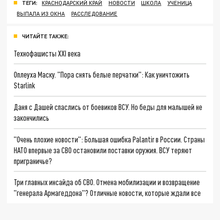
ТЕГИ:
КРАСНОДАРСКИЙ КРАЙ
НОВОСТИ
ШКОЛА
УЧЕНИЦА
ВЫПАЛА ИЗ ОКНА
РАССЛЕДОВАНИЕ
ЧИТАЙТЕ ТАКЖЕ:
Технофашисты XXI века
Оплеуха Маску. "Пора снять белые перчатки": Как уничтожить
Starlink
Даня с Дашей спаслись от боевиков ВСУ. Но беды для малышей не
закончились
"Очень плохие новости": Большая ошибка Palantir в России. Страны
НАТО впервые за СВО остановили поставки оружия. ВСУ теряют
приграничье?
Три главных инсайда об СВО. Отмена мобилизации и возвращение
"генерала Армагеддона"? Отличные новости, которые ждали все