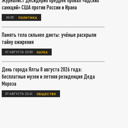
Журналист Десидерио предрёк провал «адских
санкций» США против России и Ирана
00:05
ПОЛИТИКА
Память тела сильнее диеты: учёные раскрыли
тайну ожирения
07 АВГУСТА 23:50
НАУКА
День города Ялты 8 августа 2026 года:
бесплатные музеи и летняя резиденция Деда
Мороза
07 АВГУСТА 23:41
ОБЩЕСТВО