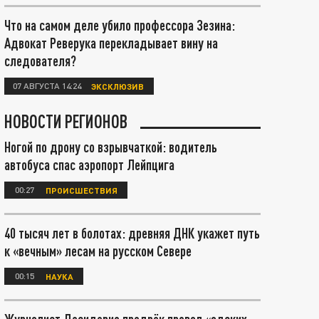
Что на самом деле убило профессора Зезина:
Адвокат Реверука перекладывает вину на
следователя?
07 АВГУСТА 14:24
ЭКСКЛЮЗИВ
НОВОСТИ РЕГИОНОВ
Ногой по дрону со взрывчаткой: водитель
автобуса спас аэропорт Лейпцига
00:27
ПРОИСШЕСТВИЯ
40 тысяч лет в болотах: древняя ДНК укажет путь
к «вечным» лесам на русском Севере
00:15
НАУКА