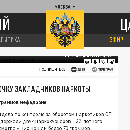
МОСКВА
ИЙ
Ц
АЛИТИКА
ЭФИР
ФОТО: ПОЛИЦИЯ КРАСНОДАРА
ПОДПИШИТЕСЬ:
ОЧКУ ЗАКЛАДЧИКОВ НАРКОТЫ
 граммов мефедрона.
тдела по контролю за оборотом наркотиков ОП
адержали двух наркокурьеров – 22-летнего
смотра у них нашли более 70 граммов