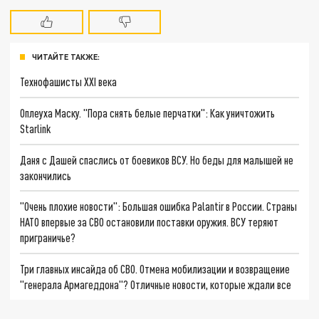
ЧИТАЙТЕ ТАКЖЕ:
Технофашисты XXI века
Оплеуха Маску. "Пора снять белые перчатки": Как уничтожить
Starlink
Даня с Дашей спаслись от боевиков ВСУ. Но беды для малышей не
закончились
"Очень плохие новости": Большая ошибка Palantir в России. Страны
НАТО впервые за СВО остановили поставки оружия. ВСУ теряют
приграничье?
Три главных инсайда об СВО. Отмена мобилизации и возвращение
"генерала Армагеддона"? Отличные новости, которые ждали все