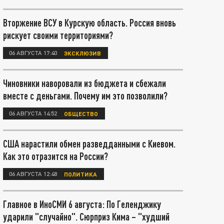
Вторжение ВСУ в Курскую область. Россия вновь
рискует своими территориями?
06 АВГУСТА 17:40
ЭКСКЛЮЗИВ
Чиновники наворовали из бюджета и сбежали
вместе с деньгами. Почему им это позволили?
06 АВГУСТА 14:52
ОБЩЕСТВО
США нарастили обмен разведданными с Киевом.
Как это отразится на России?
06 АВГУСТА 12:48
ПОЛИТИКА
Главное в ИноСМИ 6 августа: По Геленджику
ударили "случайно". Сюрприз Кима – "худший