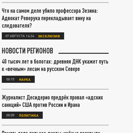
Что на самом деле убило профессора Зезина:
Адвокат Реверука перекладывает вину на
следователя?
07 АВГУСТА 14:24
ЭКСКЛЮЗИВ
НОВОСТИ РЕГИОНОВ
40 тысяч лет в болотах: древняя ДНК укажет путь
к «вечным» лесам на русском Севере
00:15
НАУКА
Журналист Десидерио предрёк провал «адских
санкций» США против России и Ирана
00:05
ПОЛИТИКА