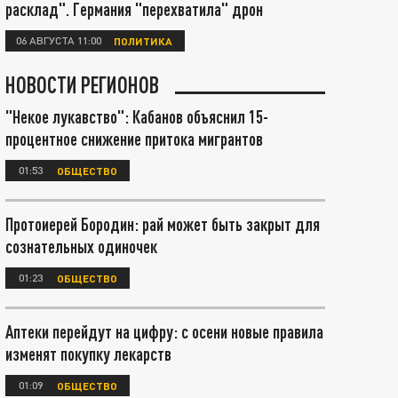
расклад". Германия "перехватила" дрон
06 АВГУСТА 11:00
ПОЛИТИКА
НОВОСТИ РЕГИОНОВ
"Некое лукавство": Кабанов объяснил 15-
процентное снижение притока мигрантов
01:53
ОБЩЕСТВО
Протоиерей Бородин: рай может быть закрыт для
сознательных одиночек
01:23
ОБЩЕСТВО
Аптеки перейдут на цифру: с осени новые правила
изменят покупку лекарств
01:09
ОБЩЕСТВО