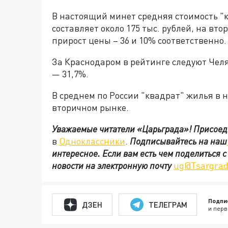
В настоящий минет средняя стоимость "
составляет около 175 тыс. рублей, на вто
прирост цены – 36 и 10% соответственно.
За Краснодаром в рейтинге следуют Чел
— 31,7%.
В среднем по России "квадрат" жилья в н
вторичном рынке.
Уважаемые читатели «Царьграда»!
Присоед
в
Одноклассники
.
Подписывайтесь на наш
интересное. Если вам есть чем поделиться 
новости на электронную почту
ug@Tsargrad
Подпи
ДЗЕН
ТЕЛЕГРАМ
и перв