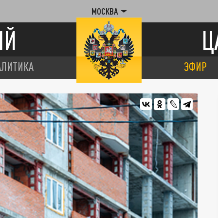
МОСКВА
ИЙ
Ц
АЛИТИКА
ЭФИР