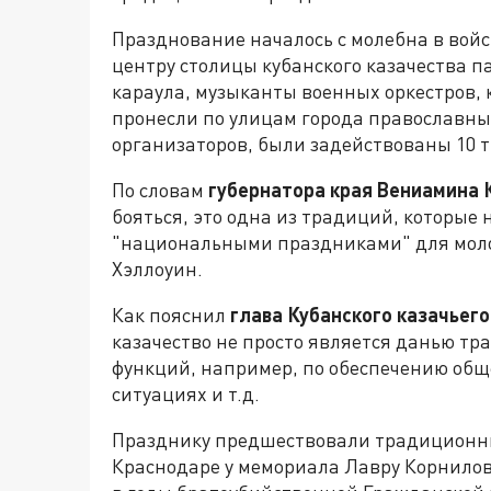
Празднование началось с молебна в войс
центру столицы кубанского казачества 
караула, музыканты военных оркестров,
пронесли по улицам города православны
организаторов, были задействованы 10 т
По словам
губернатора края Вениамина 
бояться, это одна из традиций, которые
"национальными праздниками" для моло
Хэллоуин.
Как пояснил
глава Кубанского казачьег
казачество не просто является данью тр
функций, например, по обеспечению общ
ситуациях и т.д.
Празднику предшествовали традиционны
Краснодаре у мемориала Лавру Корнилов