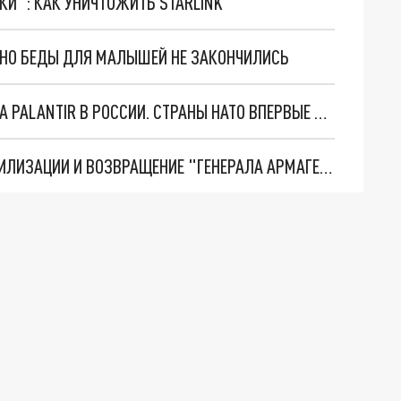
ТКИ": КАК УНИЧТОЖИТЬ STARLINK
. НО БЕДЫ ДЛЯ МАЛЫШЕЙ НЕ ЗАКОНЧИЛИСЬ
"ОЧЕНЬ ПЛОХИЕ НОВОСТИ": БОЛЬШАЯ ОШИБКА PALANTIR В РОССИИ. СТРАНЫ НАТО ВПЕРВЫЕ ЗА СВО ОСТАНОВИЛИ ПОСТАВКИ ОРУЖИЯ. ВСУ ТЕРЯЮТ ПРИГРАНИЧЬЕ?
ТРИ ГЛАВНЫХ ИНСАЙДА ОБ СВО. ОТМЕНА МОБИЛИЗАЦИИ И ВОЗВРАЩЕНИЕ "ГЕНЕРАЛА АРМАГЕДДОНА"? ОТЛИЧНЫЕ НОВОСТИ, КОТОРЫЕ ЖДАЛИ ВСЕ