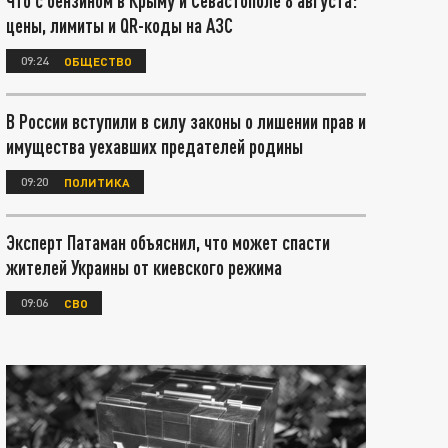
Что с бензином в Крыму и Севастополе 8 августа:
цены, лимиты и QR-коды на АЗС
09:24
ОБЩЕСТВО
В России вступили в силу законы о лишении прав и
имущества уехавших предателей родины
09:20
ПОЛИТИКА
Эксперт Патаман объяснил, что может спасти
жителей Украины от киевского режима
09:06
СВО