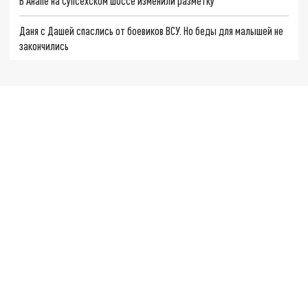
В Анапе на Супсехском шоссе изменили разметку
Даня с Дашей спаслись от боевиков ВСУ. Но беды для малышей не
закончились