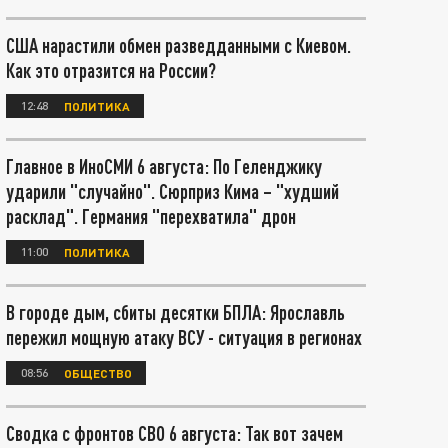
США нарастили обмен разведданными с Киевом.
Как это отразится на России?
12:48
ПОЛИТИКА
Главное в ИноСМИ 6 августа: По Геленджику
ударили "случайно". Сюрприз Кима – "худший
расклад". Германия "перехватила" дрон
11:00
ПОЛИТИКА
В городе дым, сбиты десятки БПЛА: Ярославль
пережил мощную атаку ВСУ - ситуация в регионах
08:56
ОБЩЕСТВО
Сводка с фронтов СВО 6 августа: Так вот зачем