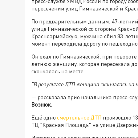
пресс-службе УМВД России по городу соо
пересечении улиц Гимназической и Крас
По
предварительным данным, 47-летний 
улице Гимназической со стороны Красно
Красноармейскую, мужчина сбил 83-летн
момент переходила дорогу по пешеходно
Он ехал по Гимназической, при повороте
летнюю женщину, которая пересекала до
скончалась на месте.
"В результате ДТП женщина скончалась на м
— рассказала врио начальника пресс-сл
Вознюк
.
Ещё одно
смертельное ДТП
произошло 13 
ТЦ "Красная Площадь" на улице Дзержин
Известно, что пожилая женщина вместе 