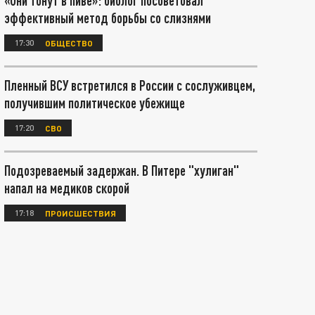
«Они тонут в пиве»: биолог посоветовал
эффективный метод борьбы со слизнями
17:30
ОБЩЕСТВО
Пленный ВСУ встретился в России с сослуживцем,
получившим политическое убежище
17:20
СВО
Подозреваемый задержан. В Питере "хулиган"
напал на медиков скорой
17:18
ПРОИСШЕСТВИЯ