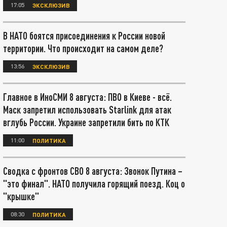
17:05
ЭКСКЛЮЗИВ
В НАТО боятся присоединения к России новой
территории. Что происходит на самом деле?
13:56
ЭКСКЛЮЗИВ
Главное в ИноСМИ 8 августа: ПВО в Киеве - всё.
Маск запретил использовать Starlink для атак
вглубь России. Украине запретили бить по КТК
11:00
ПОЛИТИКА
Сводка с фронтов СВО 8 августа: Звонок Путина –
"это финал". НАТО получила горящий поезд. Коц о
"крышке"
08:30
ПОЛИТИКА