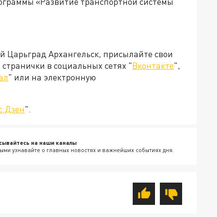
рограммы «Развитие транспортной системы
ей Царьград Архангельск, присылайте свои
странички в социальных сетях "
Вконтакте
",
ал
" или на электронную
с.Дзен
".
сывайтесь на наши каналы
ыми узнавайте о главных новостях и важнейших событиях дня.