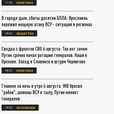
11:00
ПОЛИТИКА
В городе дым, сбиты десятки БПЛА: Ярославль
пережил мощную атаку ВСУ - ситуация в регионах
08:56
ОБЩЕСТВО
Сводка с фронтов СВО 6 августа: Так вот зачем
Путин срочно начал ротацию генералов. Наши в
Орехове. Заход в Славянск и штурм Чернигова
08:47
ПОЛИТИКА
Главное за ночь и утро 6 августа: WB бросил
"рабов", шпионы ВСУ в тылу, Путин меняет
генералов
08:00
ЭКСКЛЮЗИВ