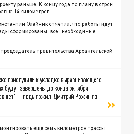
оекту раньше. К концу года по плану в строй
стью 14 километров.
нстантин Олейник отметил, что работы идут
игады сформированы, все необходимые
о председатель правительства Архангельской
уже приступили к укладке выравнивающего
ах будут завершены до конца октября
тов нет", – подытожил Дмитрий Рожин по
емонтировать еще семь километров трассы