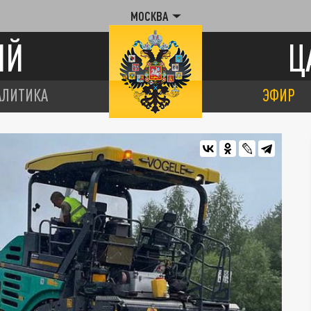
МОСКВА
ИЙ
Ц
АЛИТИКА
ЭФИР