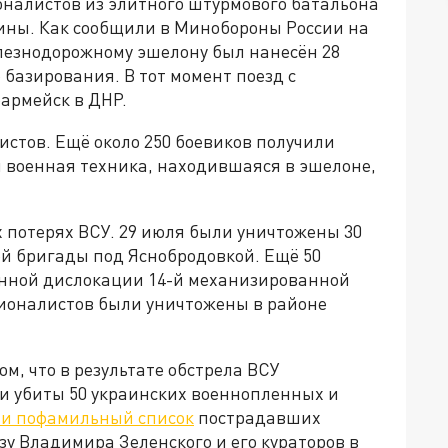
налистов из элитного штурмового батальона
ины. Как сообщили в Минобороны России на
елезнодорожному эшелону был нанесён 28
базирования. В тот момент поезд с
армейск в ДНР.
истов. Ещё около 250 боевиков получили
я военная техника, находившаяся в эшелоне,
 потерях ВСУ. 29 июля были уничтожены 30
й бригады под Яснобродовкой. Ещё 50
енной дислокации 14-й механизированной
ционалистов были уничтожены в районе
ом, что в результате обстрела ВСУ
ли убиты 50 украинских военнопленных и
и пофамильный список
пострадавших
зу Владимира Зеленского и его кураторов в