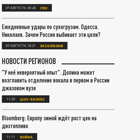
07 АВГУСТА 20:45
СВО
Ежедневные удары по сухогрузам. Одесса.
Николаев. Зачем Россия выбивает эти цели?
07 АВГУСТА 18:21
ЭКСКЛЮЗИВ
НОВОСТИ РЕГИОНОВ
"У неё невероятный опыт". Долина может
возглавить отделение вокала в первом в России
джазовом вузе
11:20
ШОУ-БИЗНЕС
Bloomberg: Европу зимой ждёт рост цен на
дизтопливо
11:11
ВОЙНА