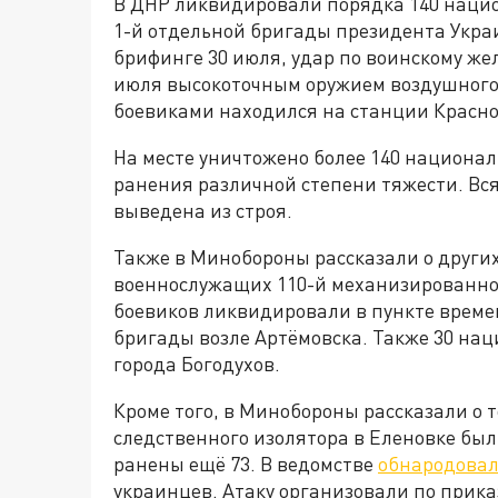
В ДНР ликвидировали порядка 140 нацио
1-й отдельной бригады президента Укра
брифинге 30 июля, удар по воинскому ж
июля высокоточным оружием воздушного 
боевиками находился на станции Красно
На месте уничтожено более 140 национал
ранения различной степени тяжести. Вс
выведена из строя.
Также в Минобороны рассказали о других
военнослужащих 110-й механизированно
боевиков ликвидировали в пункте врем
бригады возле Артёмовска. Также 30 на
города Богодухов.
Кроме того, в Минобороны рассказали о т
следственного изолятора в Еленовке бы
ранены ещё 73. В ведомстве
обнародовал
украинцев. Атаку организовали по прика