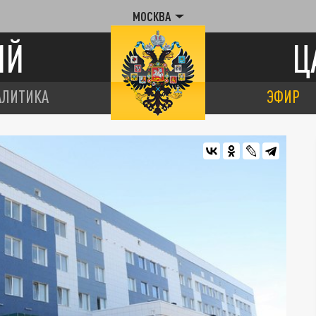
МОСКВА
ИЙ
Ц
АЛИТИКА
ЭФИР