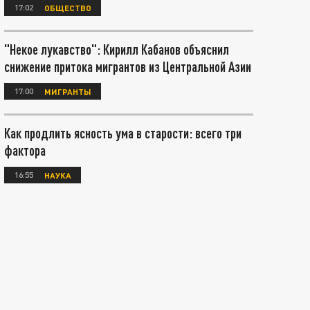
17:02
ОБЩЕСТВО
"Некое лукавство": Кирилл Кабанов объяснил
снижение притока мигрантов из Центральной Азии
17:00
МИГРАНТЫ
Как продлить ясность ума в старости: всего три
фактора
16:55
НАУКА