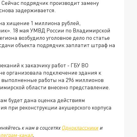
. Сейчас подрядчик производит замену
 снова задерживается.
на хищение 1 миллиона рублей,
ик». 18 мая УМВД России по Владимирской
гиона возбудило уголовное дело по статье
 сдачи объекта подрядчик заплатит штраф на
реканий к заказчику работ - ГБУ ВО
не организовала подключение здания к
же выполненные работы на 296 миллионов
димирской области внесено представление.
там будет дана оценка действиям
ия при реконструкции акушерского корпуса
няйтесь к нам в соцсетях
Одноклассники
и
елеграм-канал
.