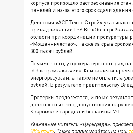
корпуса произошло растрескивание стен
панелей и из-за этого срок сдачи здания
Действия «АСГ Техно Строй» указывают 
принадлежащих ГБУ ВО «Облстройзаказч
области при координации прокуратуры ре
«Мошенничество». Также за срыв сроков
300 тысяч рублей.
Помимо этого, у прокуратуры есть ряд на
«Облстройзаказчик». Компания вовремя 
энергоресурсам, а также не оплатила у
рублей. В результате правительству Вла
Проверки продолжатся, и по их результа
должностных лиц, допустивших нарушен
Ковровской городской больницы №1.
Уважаемые читатели «Царьграда», присоеди
ВКонтакте
. Также подписывайтесь на наш
т