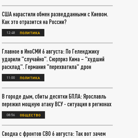
США нарастили обмен разведданными с Киевом.
Как это отразится на России?
12:48
ПОЛИТИКА
Главное в ИноСМИ 6 августа: По Геленджику
ударили "случайно". Сюрприз Кима – "худший
расклад". Германия "перехватила" дрон
11:00
ПОЛИТИКА
В городе дым, сбиты десятки БПЛА: Ярославль
пережил мощную атаку ВСУ - ситуация в регионах
08:56
ОБЩЕСТВО
Сводка с фронтов СВО 6 августа: Так вот зачем