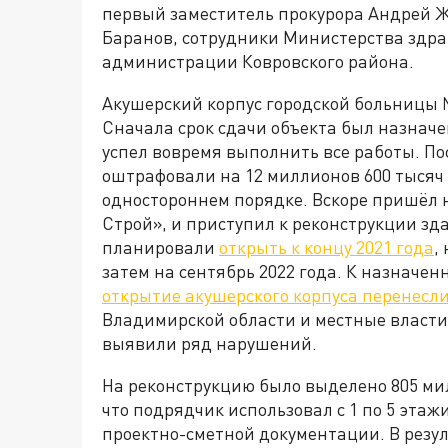
первый заместитель прокурора Андрей Ж
Баранов, сотрудники Министерства здр
администрации Ковровского района.
Акушерский корпус городской больницы №
Сначала срок сдачи объекта был назначен
успел вовремя выполнить все работы. П
оштрафовали на 12 миллионов 600 тысяч 
одностороннем порядке. Вскоре пришёл 
Строй», и приступил к реконструкции зд
планировали
открыть к концу 2021 года
,
затем на сентябрь 2022 года. К назначен
открытие акушерского корпуса перенесли
Владимирской области и местные власти
выявили ряд нарушений.
На реконструкцию было выделено 805 мил
что подрядчик использовал с 1 по 5 эта
проектно-сметной документации. В резул