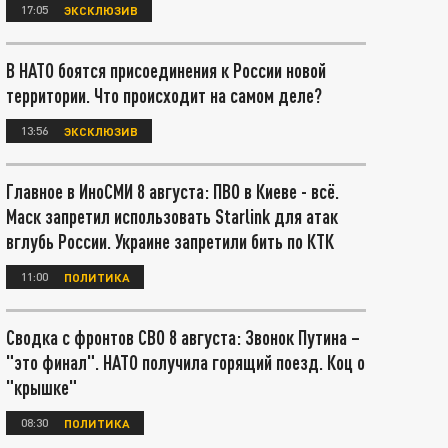
17:05
ЭКСКЛЮЗИВ
В НАТО боятся присоединения к России новой
территории. Что происходит на самом деле?
13:56
ЭКСКЛЮЗИВ
Главное в ИноСМИ 8 августа: ПВО в Киеве - всё.
Маск запретил использовать Starlink для атак
вглубь России. Украине запретили бить по КТК
11:00
ПОЛИТИКА
Сводка с фронтов СВО 8 августа: Звонок Путина –
"это финал". НАТО получила горящий поезд. Коц о
"крышке"
08:30
ПОЛИТИКА