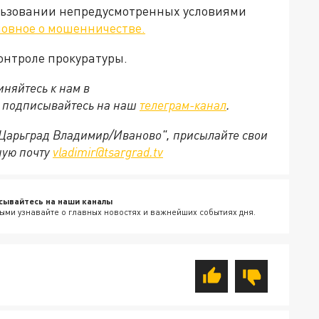
льзовании непредусмотренных условиями
ловное о мошенничестве.
онтроле прокуратуры.
няйтесь к нам в
е подписывайтесь на наш
телеграм-канал
.
 "Царьград Владимир/Иваново", присылайте свои
ную почту
vladimir@tsargrad.tv
сывайтесь на наши каналы
ыми узнавайте о главных новостях и важнейших событиях дня.