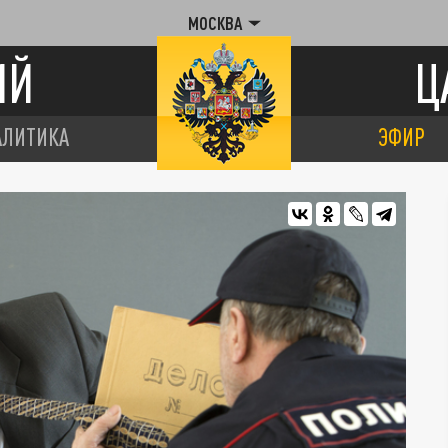
МОСКВА
ИЙ
Ц
АЛИТИКА
ЭФИР