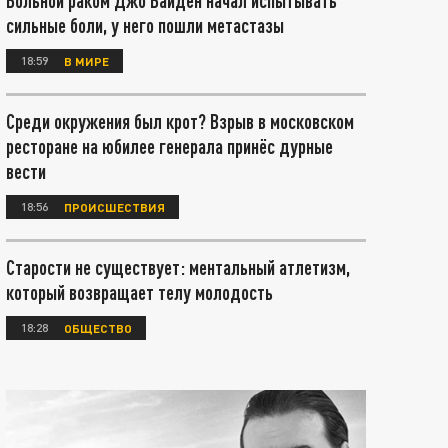
Больной раком Джо Байден начал испытывать
сильные боли, у него пошли метастазы
18:59
В МИРЕ
Среди окружения был крот? Взрыв в московском
ресторане на юбилее генерала принёс дурные
вести
18:56
ПРОИСШЕСТВИЯ
Старости не существует: ментальный атлетизм,
который возвращает телу молодость
18:28
ОБЩЕСТВО