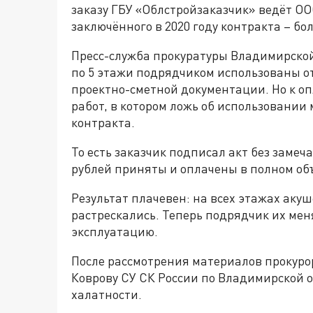
заказу ГБУ «Облстройзаказчик» ведёт ОО
заключённого в 2020 году контракта – бо
Пресс-служба прокуратуры Владимирской 
по 5 этажи подрядчиком использованы о
проектно-сметной документации. Но к о
работ, в котором ложь об использовании
контракта.
То есть заказчик подписал акт без замеч
рублей приняты и оплачены в полном об
Результат плачевен: на всех этажах аку
растрескались. Теперь подрядчик их меня
эксплуатацию.
После рассмотрения материалов прокуро
Коврову СУ СК России по Владимирской о
халатности.