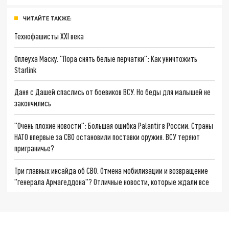
ЧИТАЙТЕ ТАКЖЕ:
Технофашисты XXI века
Оплеуха Маску. "Пора снять белые перчатки": Как уничтожить
Starlink
Даня с Дашей спаслись от боевиков ВСУ. Но беды для малышей не
закончились
"Очень плохие новости": Большая ошибка Palantir в России. Страны
НАТО впервые за СВО остановили поставки оружия. ВСУ теряют
приграничье?
Три главных инсайда об СВО. Отмена мобилизации и возвращение
"генерала Армагеддона"? Отличные новости, которые ждали все