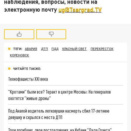
наблюдения, вопросы, новости на
электронную почту
ug@Tsargrad.TV
ТЕГИ:
АВАРИЯ
ДТП
ПДД
КРАСНЫЙ СВЕТ
ПЕРЕКРЕСТОК
КОРЕНОВСК
ЧИТАЙТЕ ТАКЖЕ:
Технофашисты XXI века
"Кротами" были все? Теракт в центре Москвы: На генералов
охотятся "живые дроны"
Под Анапой водитель легковушки насмерть сбил 17-летнюю
девушку и скрылся с места ДТП
Трое погибших, двое пострадавших: на Кубани "Лада Гранта"