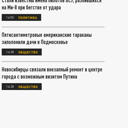
Стали известны имена пилотов ВСУ, разбившихся
на Ми-8 при бегстве от удара
14:50
ПОЛИТИКА
Пятисантиметровые американские тараканы
заполонили дачи в Подмосковье
14:38
ОБЩЕСТВО
Новосибирцы связали внезапный ремонт в центре
города с возможным визитом Путина
14:38
ОБЩЕСТВО