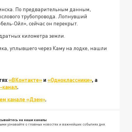
синска. По предварительным данным,
ыслового трубопровода. Лопнувший
ель-Ойл», сейчас он перекрыт.
дратных километра земли.
яка, уплывшего через Каму на лодке, нашли
етях
«ВКонтакте»
и
«Одноклассники»
, а
-канал
.
ем канале «Дзен»
.
сывайтесь на наши каналы
ыми узнавайте о главных новостях и важнейших событиях дня.