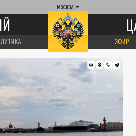
МОСКВА
ИЙ
Ц
АЛИТИКА
ЭФИР