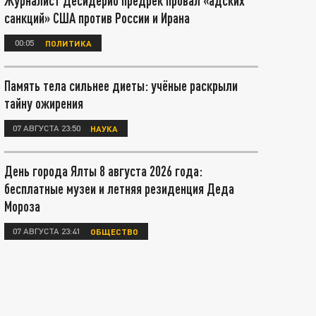
Журналист Десидерио предрёк провал «адских
санкций» США против России и Ирана
00:05
ПОЛИТИКА
Память тела сильнее диеты: учёные раскрыли
тайну ожирения
07 АВГУСТА 23:50
НАУКА
День города Ялты 8 августа 2026 года:
бесплатные музеи и летняя резиденция Деда
Мороза
07 АВГУСТА 23:41
ОБЩЕСТВО