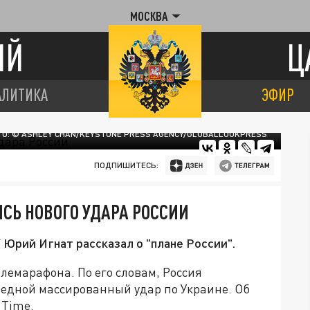
МОСКВА
ИЙ
Ц
АЛИТИКА
ЭФИР
О: © ASHLEY CHAN/KEYSTONE PRESS AGENCY/GLOBALLOOKPRESS
ПОДПИШИТЕСЬ:
СЬ НОВОГО УДАРА РОССИИ
Юрий Игнат рассказал о "плане России".
лемарафона. По его словам, Россия
редной массированный удар по Украине. Об
 Time.