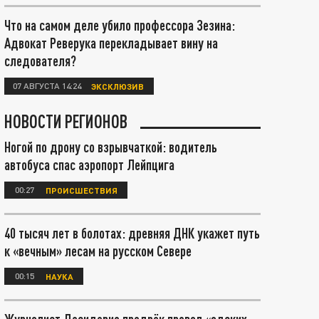
Что на самом деле убило профессора Зезина:
Адвокат Реверука перекладывает вину на
следователя?
07 АВГУСТА 14:24
ЭКСКЛЮЗИВ
НОВОСТИ РЕГИОНОВ
Ногой по дрону со взрывчаткой: водитель
автобуса спас аэропорт Лейпцига
00:27
ПРОИСШЕСТВИЯ
40 тысяч лет в болотах: древняя ДНК укажет путь
к «вечным» лесам на русском Севере
00:15
НАУКА