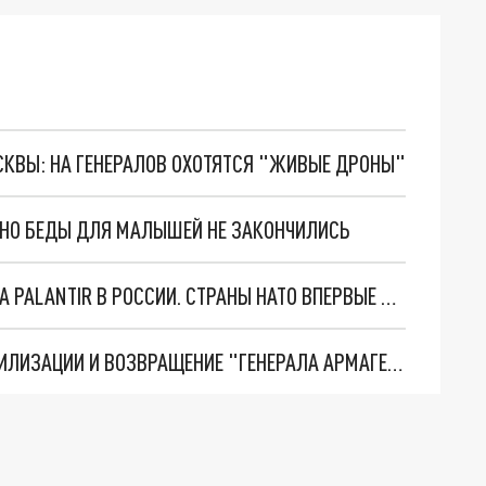
ОСКВЫ: НА ГЕНЕРАЛОВ ОХОТЯТСЯ "ЖИВЫЕ ДРОНЫ"
. НО БЕДЫ ДЛЯ МАЛЫШЕЙ НЕ ЗАКОНЧИЛИСЬ
"ОЧЕНЬ ПЛОХИЕ НОВОСТИ": БОЛЬШАЯ ОШИБКА PALANTIR В РОССИИ. СТРАНЫ НАТО ВПЕРВЫЕ ЗА СВО ОСТАНОВИЛИ ПОСТАВКИ ОРУЖИЯ. ВСУ ТЕРЯЮТ ПРИГРАНИЧЬЕ?
ТРИ ГЛАВНЫХ ИНСАЙДА ОБ СВО. ОТМЕНА МОБИЛИЗАЦИИ И ВОЗВРАЩЕНИЕ "ГЕНЕРАЛА АРМАГЕДДОНА"? ОТЛИЧНЫЕ НОВОСТИ, КОТОРЫЕ ЖДАЛИ ВСЕ