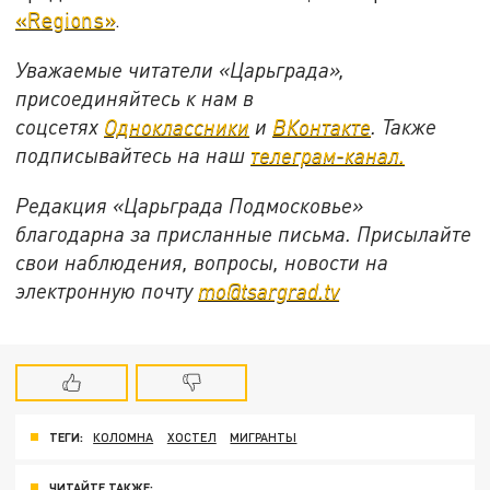
«
R
egions»
.
Уважаемые читатели «Царьграда»,
присоединяйтесь к нам в
соцсетях
Одноклассники
и
ВКонтакте
. Также
подписывайтесь на наш
телеграм-канал.
Редакция «Царьграда Подмосковье»
благодарна за присланные письма. Присылайте
свои наблюдения, вопросы, новости на
электронную почту
mo@tsargrad.tv
ТЕГИ:
КОЛОМНА
ХОСТЕЛ
МИГРАНТЫ
ЧИТАЙТЕ ТАКЖЕ: