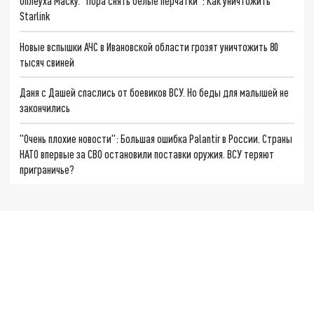
Оплеуха Маску. "Пора снять белые перчатки": Как уничтожить
Starlink
Новые вспышки АЧС в Ивановской области грозят уничтожить 80
тысяч свиней
Даня с Дашей спаслись от боевиков ВСУ. Но беды для малышей не
закончились
"Очень плохие новости": Большая ошибка Palantir в России. Страны
НАТО впервые за СВО остановили поставки оружия. ВСУ теряют
приграничье?