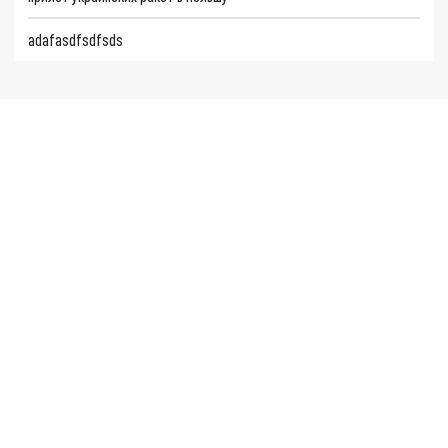
adafasdfsdfsds