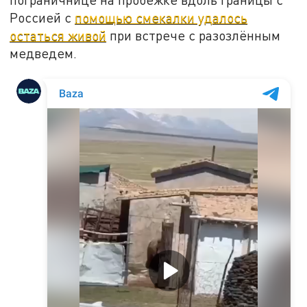
Россией с
помощью смекалки удалось
остаться живой
при встрече с разозлённым
медведем.