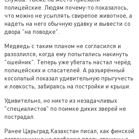
полицейские. Людям почему-то показалось,
что можно не усыплять свирепое животное, а
надеть на него обычную удавку и вывести со
двора "на поводке".
Медведь с таким планом не согласился и
разозлился, когда ему попытались накинуть
"ошейник". Теперь уже убегать настал черёд
полицейских и спасателей. А разъярённый
косолапый показал удивительную прыгучесть
и ловкость, забираясь на постройки и крыши.
Удивительно, но никто из незадачливых
"специалистов" по поимке диких зверей не
пострадал.
Ранее Царьград.Казахстан писал, как финской
пограничнице на пробежке вдоль границы с