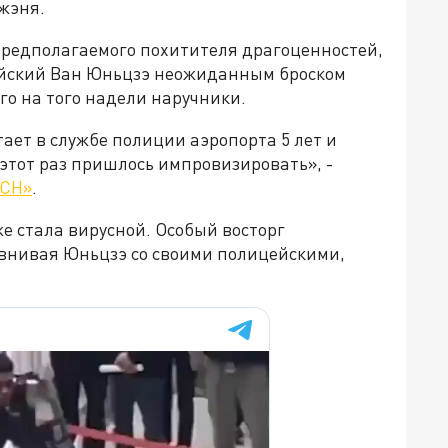
жэня.
редполагаемого похитителя драгоценностей,
ейский Ван Юньцзэ неожиданным броском
го на того надели наручники.
ает в службе полиции аэропорта 5 лет и
 этот раз пришлось импровизировать», -
НСН»
.
же стала вирусной. Особый восторг
внивая Юньцзэ со своими полицейскими,