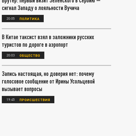
Брутер: первый визит Зеленского в Сербию —
сигнал Западу о лояльности Вучича
20:05
ПОЛИТИКА
В Китае таксист взял в заложники русских
туристов по дороге в аэропорт
20:03
ОБЩЕСТВО
Запись настоящая, но доверия нет: почему
голосовое сообщение от Ирины Усольцевой
вызывает вопросы
19:45
ПРОИСШЕСТВИЯ