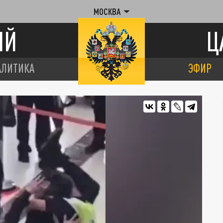
МОСКВА
ИЙ
Ц
АЛИТИКА
ЭФИР