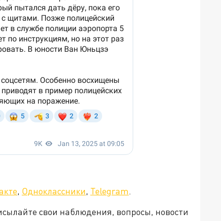
а»!
акте
,
Одноклассники
,
Telegram
.
рисылайте свои наблюдения, вопросы, новости