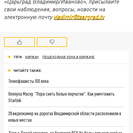
«Царьград Владимир/Иваново», присылайте
свои наблюдения, вопросы, новости на
электронную почту
vladimir@tsargrad.tv
ТЕГИ:
КИРЖАЧ
ПЕШЕХОДНАЯ ЗОНА В КИРЖАЧЕ
ЧИТАЙТЕ ТАКЖЕ:
Технофашисты XXI века
Оплеуха Маску. "Пора снять белые перчатки": Как уничтожить
Starlink
28 видеокамер на дорогах Владимирской области расположили в
новых местах
Даня с Дашей спаслись от боевиков ВСУ. Но беды для малышей не