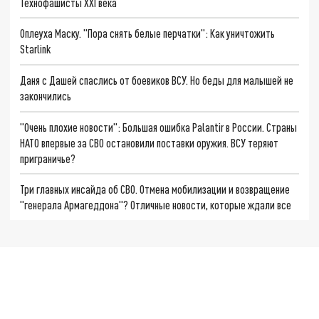
Технофашисты XXI века
Оплеуха Маску. "Пора снять белые перчатки": Как уничтожить
Starlink
Даня с Дашей спаслись от боевиков ВСУ. Но беды для малышей не
закончились
"Очень плохие новости": Большая ошибка Palantir в России. Страны
НАТО впервые за СВО остановили поставки оружия. ВСУ теряют
приграничье?
Три главных инсайда об СВО. Отмена мобилизации и возвращение
"генерала Армагеддона"? Отличные новости, которые ждали все