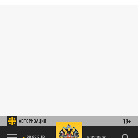
18+
АВТОРИЗАЦИЯ
89.93 EUR
РОССИЯ