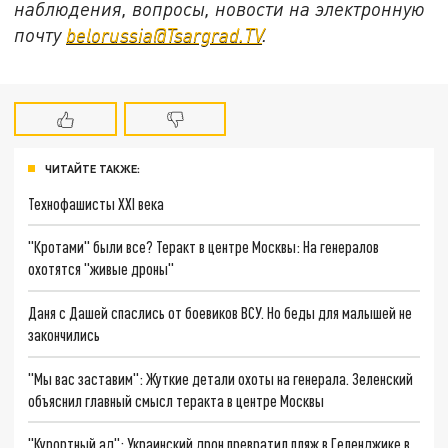
наблюдения, вопросы, новости на электронную
почту
belorussia@Tsargrad.TV
.
ЧИТАЙТЕ ТАКЖЕ:
Технофашисты XXI века
"Кротами" были все? Теракт в центре Москвы: На генералов
охотятся "живые дроны"
Даня с Дашей спаслись от боевиков ВСУ. Но беды для малышей не
закончились
"Мы вас заставим": Жуткие детали охоты на генерала. Зеленский
объяснил главный смысл теракта в центре Москвы
"Курортный ад": Украинский дрон превратил пляж в Геленджике в