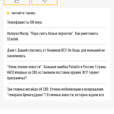
ЧИТАЙТЕ ТАКЖЕ:
Технофашисты XXI века
Оплеуха Маску. "Пора снять белые перчатки": Как уничтожить
Starlink
Даня с Дашей спаслись от боевиков ВСУ. Но беды для малышей не
закончились
"Очень плохие новости": Большая ошибка Palantir в России. Страны
НАТО впервые за СВО остановили поставки оружия. ВСУ теряют
приграничье?
Три главных инсайда об СВО. Отмена мобилизации и возвращение
"генерала Армагеддона"? Отличные новости, которые ждали все