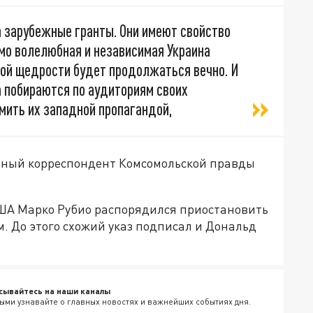
а зарубежные гранты. Они имеют свойство
мо волелюбная и независимая Украина
ной щедрости будет продолжаться вечно. И
 побираются по аудиториям своих
рмить их западной пропагандой,
ный корреспондент Комсомольской правды
США Марко Рубио распорядился приостановить
 До этого схожий указ подписал и Дональд
сывайтесь на наши каналы
ыми узнавайте о главных новостях и важнейших событиях дня.