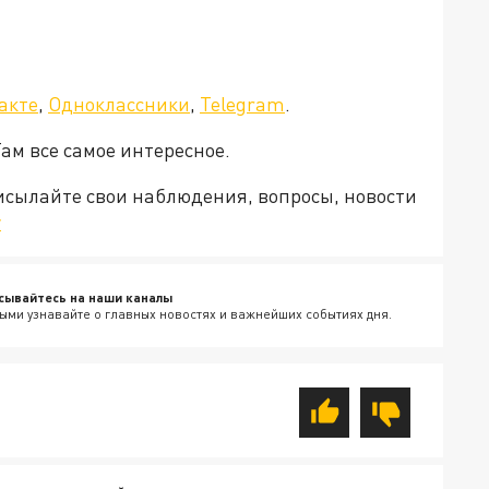
акте
,
Одноклассники
,
Telegram
.
Там все самое интересное.
рисылайте свои наблюдения, вопросы, новости
v
сывайтесь на наши каналы
ыми узнавайте о главных новостях и важнейших событиях дня.