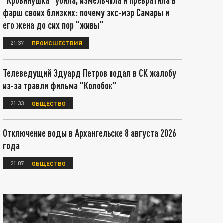
"Кровинушка" убила, измельчила и превратила в
фарш своих близких: почему экс-мэр Самары и
его жена до сих пор "живы"
21:37
ПРОИСШЕСТВИЯ
Телеведущий Эдуард Петров подал в СК жалобу
из-за травли фильма "Колобок"
21:33
ОБЩЕСТВО
Отключение воды в Архангельске 8 августа 2026
года
21:07
ОБЩЕСТВО