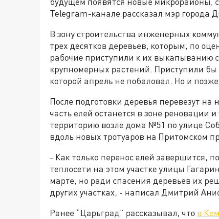
будущем появятся новые микрорайоны, сп
Telegram-канале рассказал мэр города 
В зону строительства инженерных комму
трех десятков деревьев, которым, по оцен
рабочие приступили к их выкапыванию 
крупномерных растений. Приступили бы 
которой апрель не побаловал. Но и позже 
После подготовки деревья перевезут на н
часть елей останется в зоне реновации и
территорию возле дома №51 по улице Со
вдоль новых тротуаров на Притомском пр
- Как только перенос елей завершится, п
теплосети на этом участке улицы Гагари
марте, но ради спасения деревьев их ре
других участках, - написал Дмитрий Ани
Ранее “Царьград” рассказывал, что
в Ке