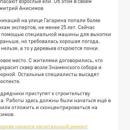
асают взрослые ели. Об этом в своем
Дмитрий Анисимов.
никаций на улице Гагарина попали более
кам экспертов, не менее 25 лет. Сейчас
с помощью специальной машины для выкопки
раньше, но требовалась хорошая погода,
нельзя, а то у деревьев откроются почки.
овое место. С жителями договорились, что
 украсит сквер возле Знаменского собора и
борной. Остальные специалисты высадят
оспекте.
одрядчики приступят к строительству
на. Работы здесь должны были начаться ещё в
шили отложить и сконцентрироваться на
симов.
мерове начался капитальный ремонт