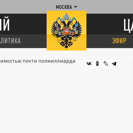
МОСКВА
ИЙ
Ц
АЛИТИКА
ЭФИР