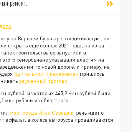
ный ремонт,
депо
.
орогу на Верхнем бульваре, соединяющую три
и открыть ещё осенью 2021 года, но из-за
тапе строительства её запустили в
е этого кемеровчане указывали властям на
ередвижении по новой дороге, к примеру, на
одаря
бдительности кемеровчан
пришлось
внивать
зауженный тротуар
.
лн рублей, из которых 445,9 млн рублей были
1 млн рублей из областного.
етил
мэр города Илья Середюк
: речь идёт о
т асфальт, а колёса автобусов проваливаются