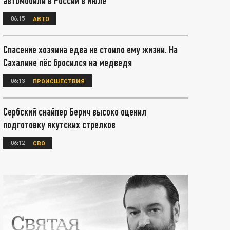
автомобили в России в июле
06:15
АВТО
Спасение хозяина едва не стоило ему жизни. На
Сахалине пёс бросился на медведя
06:13
ПРОИСШЕСТВИЯ
Сербский снайпер Берич высоко оценил
подготовку якутских стрелков
06:12
СВО