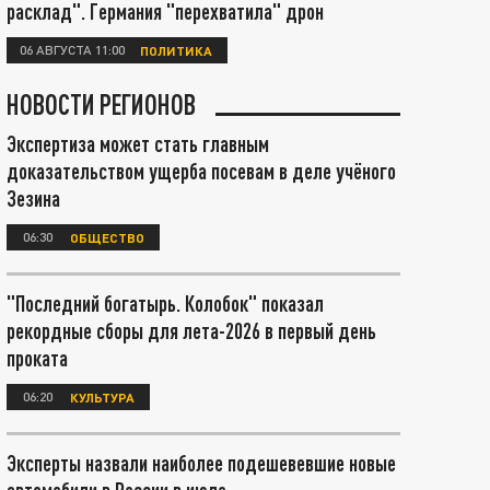
расклад". Германия "перехватила" дрон
06 АВГУСТА 11:00
ПОЛИТИКА
НОВОСТИ РЕГИОНОВ
Экспертиза может стать главным
доказательством ущерба посевам в деле учёного
Зезина
06:30
ОБЩЕСТВО
"Последний богатырь. Колобок" показал
рекордные сборы для лета-2026 в первый день
проката
06:20
КУЛЬТУРА
Эксперты назвали наиболее подешевевшие новые