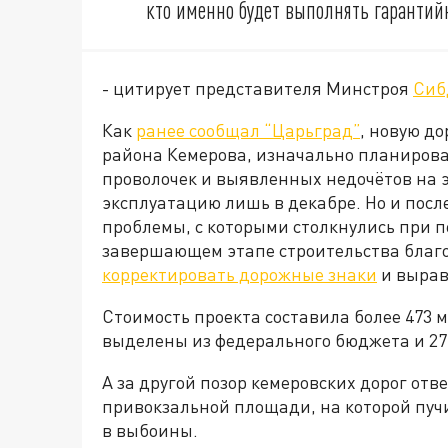
кто именно будет выполнять гарантий
- цитирует представителя Минстроя
Сиб
Как
ранее сообщал “Царьград”
, новую д
района Кемерова, изначально планировал
проволочек и выявленных недочётов на э
эксплуатацию лишь в декабре. Но и посл
проблемы, с которыми столкнулись при п
завершающем этапе строительства благ
корректировать дорожные знаки
и выра
Стоимость проекта составила более 473 м
выделены из федерального бюджета и 27,
А за другой позор кемеровских дорог отв
привокзальной площади, на которой пучи
в выбоины.