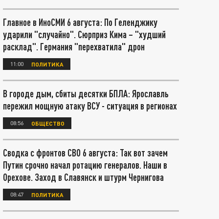
Главное в ИноСМИ 6 августа: По Геленджику
ударили "случайно". Сюрприз Кима – "худший
расклад". Германия "перехватила" дрон
11:00
ПОЛИТИКА
В городе дым, сбиты десятки БПЛА: Ярославль
пережил мощную атаку ВСУ - ситуация в регионах
08:56
ОБЩЕСТВО
Сводка с фронтов СВО 6 августа: Так вот зачем
Путин срочно начал ротацию генералов. Наши в
Орехове. Заход в Славянск и штурм Чернигова
08:47
ПОЛИТИКА