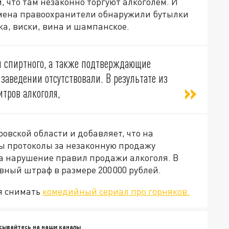
м, что там незаконно торгуют алкоголем. И
рмена правоохранители обнаружили бутылки
ка, виски, вина и шампанское.
и спиртного, а также подтверждающие
заведении отсутствовали. В результате из
итров алкоголя,
овской области и добавляет, что на
ы протоколы за незаконную продажу
а нарушение правил продажи алкоголя. В
ный штраф в размере 200 000 рублей.
я снимать
комедийный сериал про горняков.
сывайтесь на наши каналы