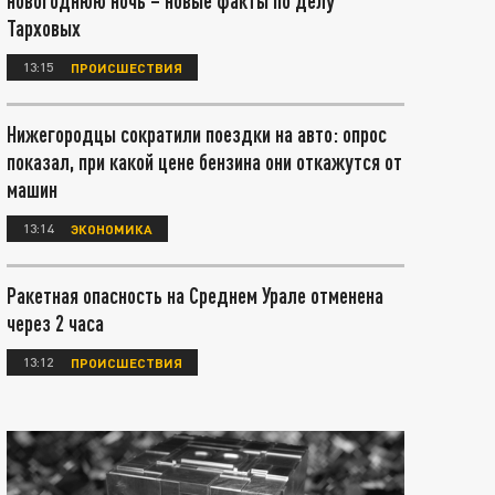
новогоднюю ночь – новые факты по делу
Тарховых
13:15
ПРОИСШЕСТВИЯ
Нижегородцы сократили поездки на авто: опрос
показал, при какой цене бензина они откажутся от
машин
13:14
ЭКОНОМИКА
Ракетная опасность на Среднем Урале отменена
через 2 часа
13:12
ПРОИСШЕСТВИЯ