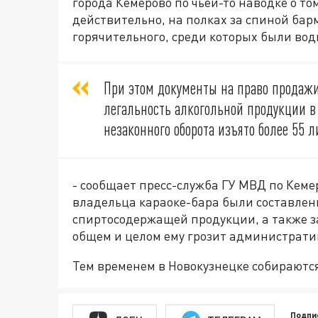
города Кемерово по чьей-то наводке о то
действительно, на полках за спиной ба
горячительного, среди которых были вод
При этом документы на право продаж
легальность алкогольной продукции в 
незаконного оборота изъято более 55 л
- сообщает пресс-служба ГУ МВД по Кемер
владельца караоке-бара были составлен
спиртосодержащей продукции, а также з
общем и целом ему грозит административ
Тем временем в Новокузнецке собираютс
Подпи