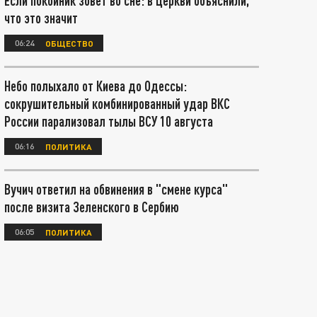
Если покойник зовет во сне: в Церкви объяснили,
что это значит
06:24
ОБЩЕСТВО
Небо полыхало от Киева до Одессы:
сокрушительный комбинированный удар ВКС
России парализовал тылы ВСУ 10 августа
06:16
ПОЛИТИКА
Вучич ответил на обвинения в "смене курса"
после визита Зеленского в Сербию
06:05
ПОЛИТИКА