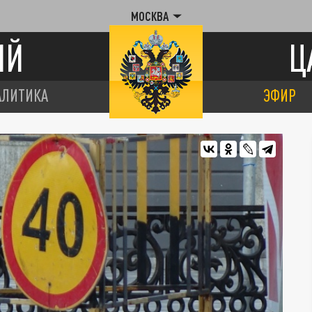
МОСКВА
ИЙ
Ц
АЛИТИКА
ЭФИР