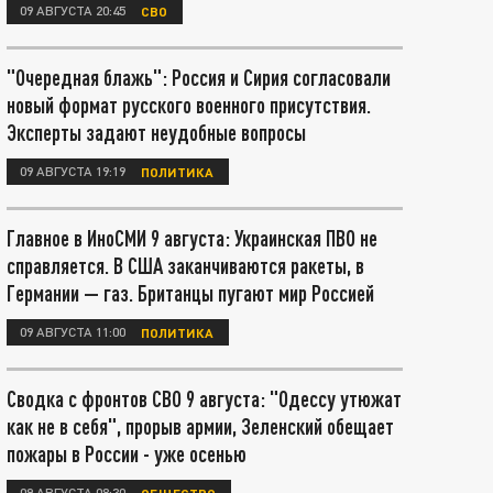
09 АВГУСТА 20:45
СВО
"Очередная блажь": Россия и Сирия согласовали
новый формат русского военного присутствия.
Эксперты задают неудобные вопросы
09 АВГУСТА 19:19
ПОЛИТИКА
Главное в ИноСМИ 9 августа: Украинская ПВО не
справляется. В США заканчиваются ракеты, в
Германии — газ. Британцы пугают мир Россией
09 АВГУСТА 11:00
ПОЛИТИКА
Сводка с фронтов СВО 9 августа: "Одессу утюжат
как не в себя", прорыв армии, Зеленский обещает
пожары в России - уже осенью
09 АВГУСТА 08:30
ОБЩЕСТВО