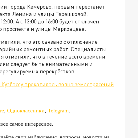
ии города Кемерово, первым перестанет
пекта Ленина и улицы Терешковой.
2:00. А с 13:00 до 16:00 будет отключен
о проспекта и улицы Марковцева.
метили, что это связано с отключение
варийных ремонтных работ. Специалисты
 отметили, что в течение всего времени,
елям следует быть внимательными и
ерегулируемых перекрёстков.
 Кузбассу прокатилась волна землетрясений
.
да»!
те
,
Одноклассники
,
Telegram
.
 все самое интересное.
ылайте свои наблюдения, вопросы, новости на