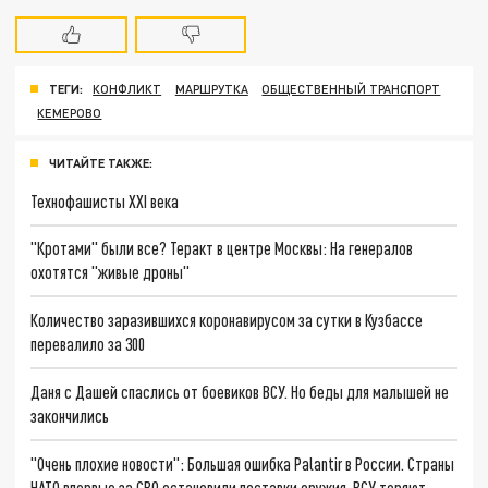
ТЕГИ:
КОНФЛИКТ
МАРШРУТКА
ОБЩЕСТВЕННЫЙ ТРАНСПОРТ
КЕМЕРОВО
ЧИТАЙТЕ ТАКЖЕ:
Технофашисты XXI века
"Кротами" были все? Теракт в центре Москвы: На генералов
охотятся "живые дроны"
Количество заразившихся коронавирусом за сутки в Кузбассе
перевалило за 300
Даня с Дашей спаслись от боевиков ВСУ. Но беды для малышей не
закончились
"Очень плохие новости": Большая ошибка Palantir в России. Страны
НАТО впервые за СВО остановили поставки оружия. ВСУ теряют