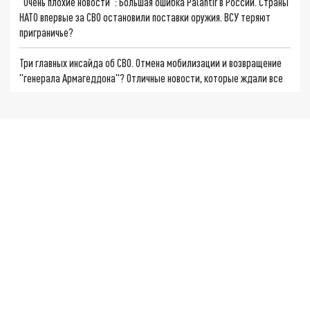
"Очень плохие новости": Большая ошибка Palantir в России. Страны
НАТО впервые за СВО остановили поставки оружия. ВСУ теряют
приграничье?
Три главных инсайда об СВО. Отмена мобилизации и возвращение
"генерала Армагеддона"? Отличные новости, которые ждали все