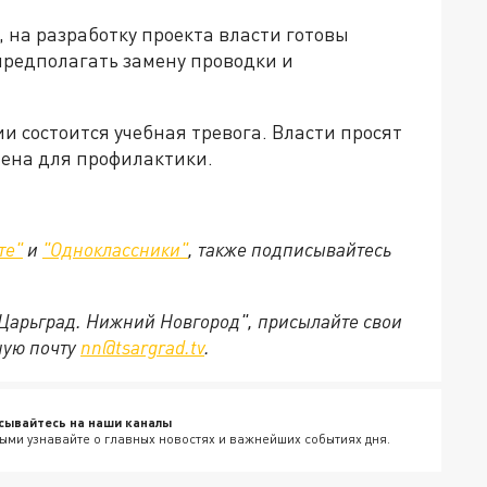
, на разработку проекта власти готовы
 предполагать замену проводки и
и состоится учебная тревога. Власти просят
чена для профилактики.
те"
и
"Одноклассники"
,
также подписывайтесь
"Царьград. Нижний Новгород", присылайте свои
ную почту
nn@tsargrad.tv
.
сывайтесь на наши каналы
ыми узнавайте о главных новостях и важнейших событиях дня.