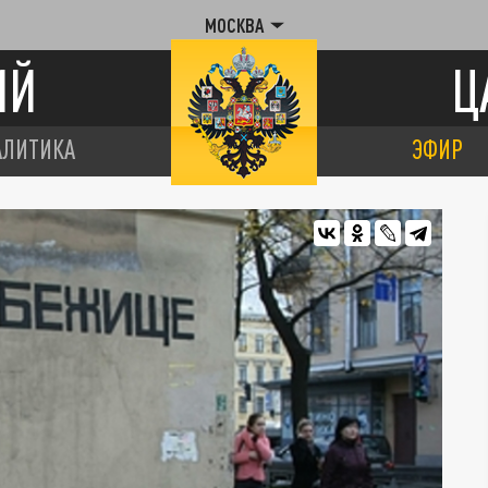
МОСКВА
ИЙ
Ц
АЛИТИКА
ЭФИР