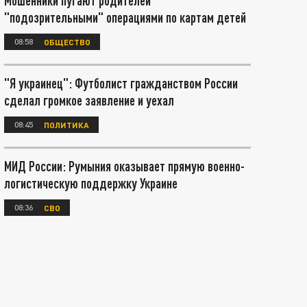
Мошенники пугают родителей
"подозрительными" операциями по картам детей
08:58
ОБЩЕСТВО
"Я украинец": Футболист гражданством России
сделал громкое заявление и уехал
08:45
ПОЛИТИКА
МИД России: Румыния оказывает прямую военно-
логистическую поддержку Украине
08:36
СВО