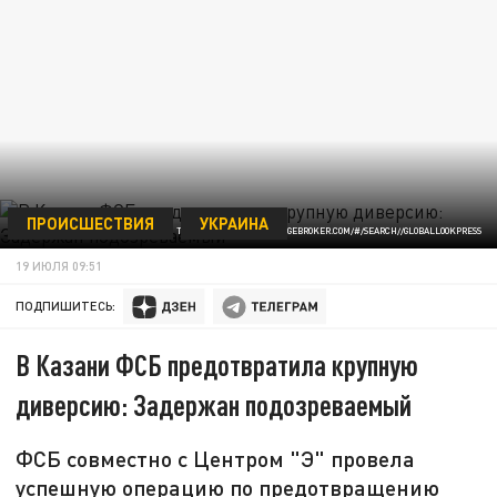
ПРОИСШЕСТВИЯ
УКРАИНА
© THOMAS FREY/HTTP://IMAGEBROKER.COM/#/SEARCH//GLOBALLOOKPRESS
19 ИЮЛЯ 09:51
ПОДПИШИТЕСЬ:
В Казани ФСБ предотвратила крупную
диверсию: Задержан подозреваемый
ФСБ совместно с Центром "Э" провела
успешную операцию по предотвращению