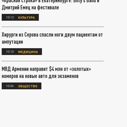
«Красная строка» в Екатеринбурге: Billy’s Band и
Дмитрий Емец на фестивале
10:12
КУЛЬТУРА
Хирурги из Серова спасли ноги двум пациентам от
ампутации
10:10
МЕДИЦИНА
МВД Армении направит $4 млн от «золотых»
номеров на новые авто для экзаменов
10:06
ОБЩЕСТВО