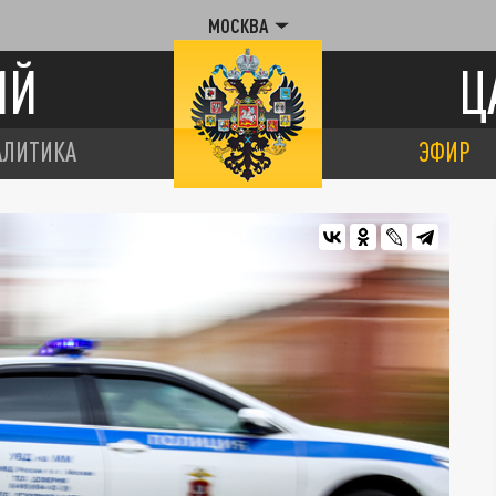
МОСКВА
ИЙ
Ц
АЛИТИКА
ЭФИР