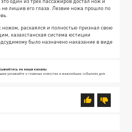
а это один из трёх пассажиров достал нож и
ь не лишив его глаза. Лезвие ножа прошло по
овь.
с ножом, раскаялся и полностью признал свою
удим, казахстанская система юстиции
одсудимому было назначено наказание в виде
сывайтесь на наши каналы
ыми узнавайте о главных новостях и важнейших событиях дня.