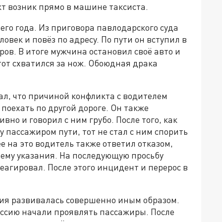
т возник прямо в машине таксиста.
го года. Из приговора павлодарского суда
ловек и повёз по адресу. По пути он вступил в
ров. В итоге мужчина остановил своё авто и
от схватился за нож. Обоюдная драка
ал, что причиной конфликта с водителем
 поехать по другой дороге. Он также
ивно и говорил с ним грубо. После того, как
 пассажиром пути, тот не стал с ним спорить
е на это водитель также ответил отказом,
ь ему указания. На последующую просьбу
еагировал. После этого инцидент и перерос в
ия развивалась совершенно иным образом.
ессию начали проявлять пассажиры. После