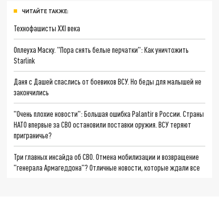
ЧИТАЙТЕ ТАКЖЕ:
Технофашисты XXI века
Оплеуха Маску. "Пора снять белые перчатки": Как уничтожить
Starlink
Даня с Дашей спаслись от боевиков ВСУ. Но беды для малышей не
закончились
"Очень плохие новости": Большая ошибка Palantir в России. Страны
НАТО впервые за СВО остановили поставки оружия. ВСУ теряют
приграничье?
Три главных инсайда об СВО. Отмена мобилизации и возвращение
"генерала Армагеддона"? Отличные новости, которые ждали все