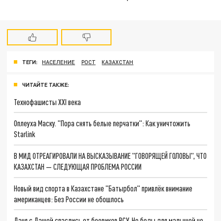
ТЕГИ:
НАСЕЛЕНИЕ
РОСТ
КАЗАХСТАН
ЧИТАЙТЕ ТАКЖЕ:
Технофашисты XXI века
Оплеуха Маску. "Пора снять белые перчатки": Как уничтожить
Starlink
В МИД ОТРЕАГИРОВАЛИ НА ВЫСКАЗЫВАНИЕ "ГОВОРЯЩЕЙ ГОЛОВЫ", ЧТО
КАЗАХСТАН — СЛЕДУЮЩАЯ ПРОБЛЕМА РОССИИ
Новый вид спорта в Казахстане "Батырбол" привлёк внимание
американцев: Без России не обошлось
Даня с Дашей спаслись от боевиков ВСУ. Но беды для малышей не