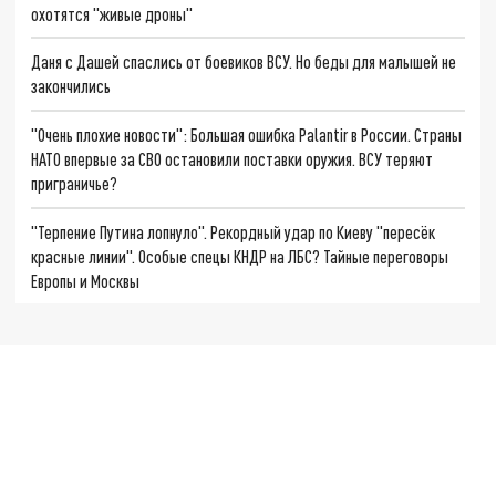
охотятся "живые дроны"
Даня с Дашей спаслись от боевиков ВСУ. Но беды для малышей не
закончились
"Очень плохие новости": Большая ошибка Palantir в России. Страны
НАТО впервые за СВО остановили поставки оружия. ВСУ теряют
приграничье?
"Терпение Путина лопнуло". Рекордный удар по Киеву "пересёк
красные линии". Особые спецы КНДР на ЛБС? Тайные переговоры
Европы и Москвы