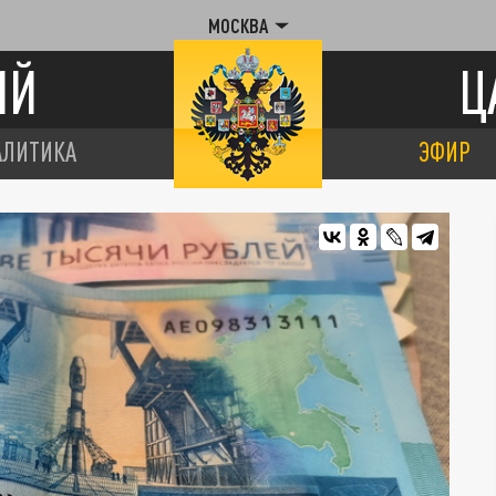
МОСКВА
ИЙ
Ц
АЛИТИКА
ЭФИР