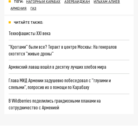
ТЕГИ:
НАГОРНЫЙ КАРАБАХ
АЗЕРБАЙДЖАН
ИЛЬХАМ АЛИЕВ
АРМЕНИЯ
ГАЗ
ЧИТАЙТЕ ТАКЖЕ:
Технофашисты XXI века
"Кротами" были все? Теракт в центре Москвы: На генералов
охотятся "живые дроны"
Армянский лаваш вошёл в десятку лучших хлебов мира
Глава МИД Армении задушевно побеседовал с "глухими и
слепыми", попросив их о помощи по Карабаху
В Wildberries поделились грандиозными планами на
сотрудничество с Арменией