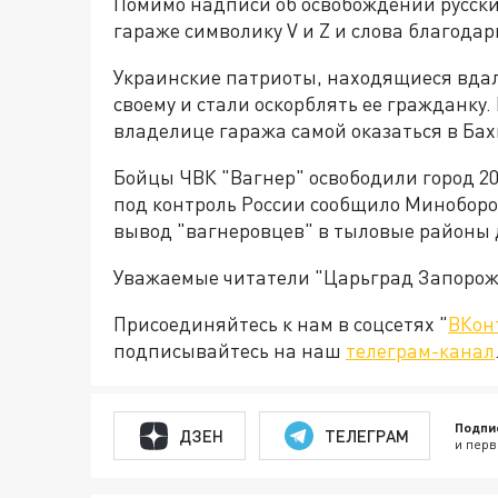
Помимо надписи об освобождении русски
гараже символику V и Z и слова благодар
Украинские патриоты, находящиеся вдали
своему и стали оскорблять ее гражданку.
владелице гаража самой оказаться в Бах
Бойцы ЧВК "Вагнер" освободили город 20
под контроль России сообщило Миноборо
вывод "вагнеровцев" в тыловые районы 
Уважаемые читатели "Царьград Запорож
Присоединяйтесь к нам в соцсетях "
ВКон
подписывайтесь на наш
телеграм-канал
Подпи
ДЗЕН
ТЕЛЕГРАМ
и перв