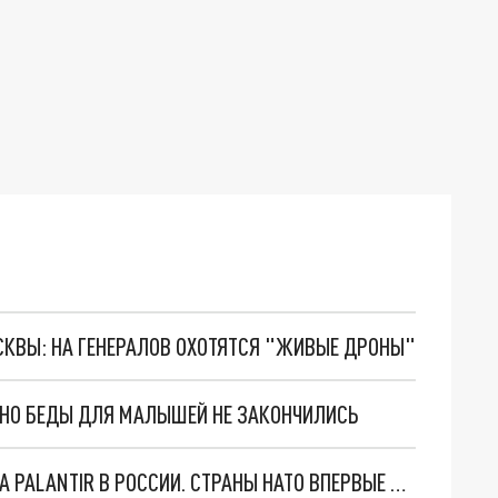
ОСКВЫ: НА ГЕНЕРАЛОВ ОХОТЯТСЯ "ЖИВЫЕ ДРОНЫ"
. НО БЕДЫ ДЛЯ МАЛЫШЕЙ НЕ ЗАКОНЧИЛИСЬ
"ОЧЕНЬ ПЛОХИЕ НОВОСТИ": БОЛЬШАЯ ОШИБКА PALANTIR В РОССИИ. СТРАНЫ НАТО ВПЕРВЫЕ ЗА СВО ОСТАНОВИЛИ ПОСТАВКИ ОРУЖИЯ. ВСУ ТЕРЯЮТ ПРИГРАНИЧЬЕ?