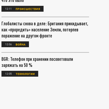
что это было
12:11
ПРОИСШЕСТВИЯ
Глобалисты снова в деле: Британия прикидывает,
как «проредить» население Земли, потерпев
поражение на другом фронте
12:06
ВОЙНА
BGR: Телефон при хранении посоветовали
заряжать на 50 %
12:05
ТЕХНОЛОГИИ