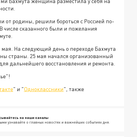
ми Бахмута женщина разместила у себя на
ности.
 от родины, решили бороться с Россией по-
 В числе сказанного были и пожелания
муте.
 мая. На следующий день о переходе Бахмута
ны страны. 25 мая начался организованный
для дальнейшего восстановления и ремонта.
ье"!
такте
" и "
Одноклассники
", также
.
сывайтесь на наши каналы
ыми узнавайте о главных новостях и важнейших событиях дня.