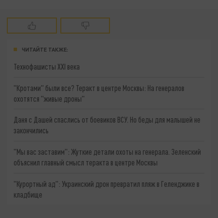
ЧИТАЙТЕ ТАКЖЕ:
Технофашисты XXI века
"Кротами" были все? Теракт в центре Москвы: На генералов
охотятся "живые дроны"
Даня с Дашей спаслись от боевиков ВСУ. Но беды для малышей не
закончились
"Мы вас заставим": Жуткие детали охоты на генерала. Зеленский
объяснил главный смысл теракта в центре Москвы
"Курортный ад": Украинский дрон превратил пляж в Геленджике в
кладбище