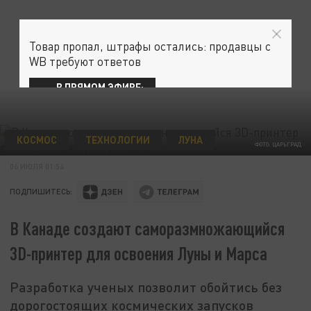
Товар пропал, штрафы остались: продавцы с
WB требуют ответов
В ПРЯМОМ ЭФИРЕ:
КОСМОС
ТЕХНОЛОГИИ
ЛУНА
ФОТО: ЦАРЬГРАД
06 ИЮЛЯ 01:54
ПОДПИШИТЕСЬ:
В Канаде создают саморазмножающийся
3D-принтер для освоения Луны и Марса
Разработка ученых позволит обойтись без
дорогостоящих космических запусков