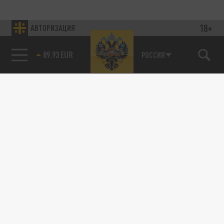
18+
АВТОРИЗАЦИЯ
89.93 EUR
РОССИЯ