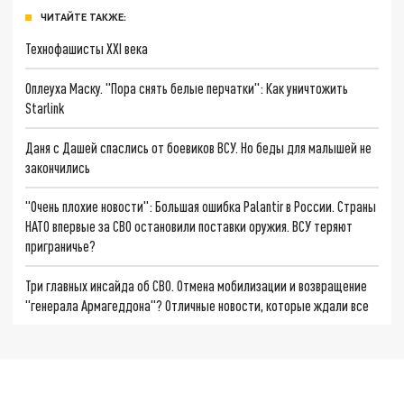
ЧИТАЙТЕ ТАКЖЕ:
Технофашисты XXI века
Оплеуха Маску. "Пора снять белые перчатки": Как уничтожить
Starlink
Даня с Дашей спаслись от боевиков ВСУ. Но беды для малышей не
закончились
"Очень плохие новости": Большая ошибка Palantir в России. Страны
НАТО впервые за СВО остановили поставки оружия. ВСУ теряют
приграничье?
Три главных инсайда об СВО. Отмена мобилизации и возвращение
"генерала Армагеддона"? Отличные новости, которые ждали все