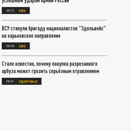
успешным ударам Армии России
08:23
СВО
ВСУ стянули бригаду националистов "Эдельвейс"
на харьковское направление
08:08
СВО
Стало известно, почему покупка разрезанного
арбуза может грозить серьёзным отравлением
08:01
ЗДОРОВЬЕ