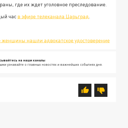
раны, где их ждет уголовное преследование.
дый час
в эфире телеканала Царьград
.
ве женщины нашли адвокатское удостоверение
сывайтесь на наши каналы
ыми узнавайте о главных новостях и важнейших событиях дня.