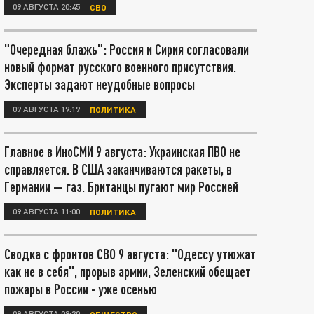
09 АВГУСТА 20:45
СВО
"Очередная блажь": Россия и Сирия согласовали
новый формат русского военного присутствия.
Эксперты задают неудобные вопросы
09 АВГУСТА 19:19
ПОЛИТИКА
Главное в ИноСМИ 9 августа: Украинская ПВО не
справляется. В США заканчиваются ракеты, в
Германии — газ. Британцы пугают мир Россией
09 АВГУСТА 11:00
ПОЛИТИКА
Сводка с фронтов СВО 9 августа: "Одессу утюжат
как не в себя", прорыв армии, Зеленский обещает
пожары в России - уже осенью
09 АВГУСТА 08:30
ОБЩЕСТВО