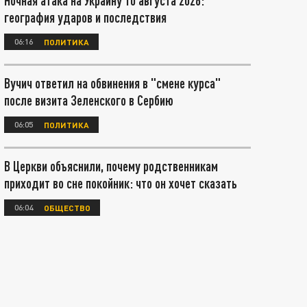
Ночная атака на Украину 10 августа 2026:
география ударов и последствия
06:16
ПОЛИТИКА
Вучич ответил на обвинения в "смене курса"
после визита Зеленского в Сербию
06:05
ПОЛИТИКА
В Церкви объяснили, почему родственникам
приходит во сне покойник: что он хочет сказать
06:04
ОБЩЕСТВО