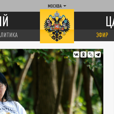
МОСКВА
ИЙ
Ц
АЛИТИКА
ЭФИР