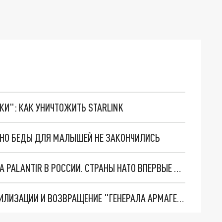
ТКИ": КАК УНИЧТОЖИТЬ STARLINK
. НО БЕДЫ ДЛЯ МАЛЫШЕЙ НЕ ЗАКОНЧИЛИСЬ
"ОЧЕНЬ ПЛОХИЕ НОВОСТИ": БОЛЬШАЯ ОШИБКА PALANTIR В РОССИИ. СТРАНЫ НАТО ВПЕРВЫЕ ЗА СВО ОСТАНОВИЛИ ПОСТАВКИ ОРУЖИЯ. ВСУ ТЕРЯЮТ ПРИГРАНИЧЬЕ?
ТРИ ГЛАВНЫХ ИНСАЙДА ОБ СВО. ОТМЕНА МОБИЛИЗАЦИИ И ВОЗВРАЩЕНИЕ "ГЕНЕРАЛА АРМАГЕДДОНА"? ОТЛИЧНЫЕ НОВОСТИ, КОТОРЫЕ ЖДАЛИ ВСЕ