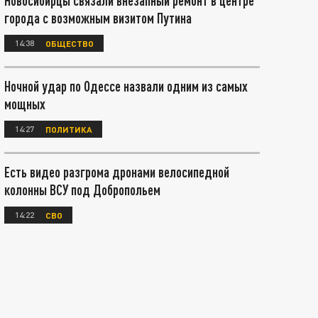
Новосибирцы связали внезапный ремонт в центре
города с возможным визитом Путина
14:38
ОБЩЕСТВО
Ночной удар по Одессе назвали одним из самых
мощных
14:27
ПОЛИТИКА
Есть видео разгрома дронами велосипедной
колонны ВСУ под Добропольем
14:22
СВО