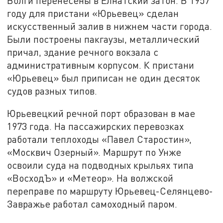
Волги перенесены в Елнатский затон. В 1957
году для пристани «Юрьевец» сделан
искусственный залив в нижнем
части
города.
Были
построены пакгаузы, металлический
причал, здание речного вокзала с
административным корпусом. К пристани
«Юрьевец» был приписан не один десяток
судов разных типов.
Юрьевецкий речной порт образован в мае
1973 года. На пассажирских перевозках
работали теплоходы «Павел Старостин»,
«Москвич Озерный». Маршрут по Унже
освоили суда на подводных крыльях типа
«ВосходЪ» и «Метеор». На волжской
переправе по маршруту Юрьевец-Селянцево-
Завражье работал самоходный паром.