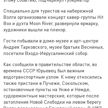
Специально для туристов на набережной
Волги
организовали
концерт кавер-групп
ы
Hit
Box и дуэта Moon River, развернули ярмарку,
художники вышли на
пленэр.
Гости побывали в доме-музее и арт-центре
Андрея Тарковского,
музее
братьях Весниных,
посетили
Входо-Иерусалимский собор.
Как сообщили в правительстве области, во
времена СССР Юрьевец
был важным
водотранспортны
м
узлом. К нему относились
также пристани в Пучеже, Сокольском,
остановочные пункты на Унже и Немде,
судоремонтные мастерские, которые после
затопления Новой Слободки на левом берегу